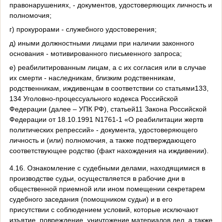
правонарушениях, - документов, удостоверяющих личность и
полномочия;
г) прокурорами - служебного удостоверения;
д) иными должностными лицами при наличии законного
основания - мотивированного письменного запроса;
е) реабилитированным лицам, а с их согласия или в случае
их смерти - наследникам, близким родственникам,
родственникам, иждивенцам в соответствии со статьями133,
134 Уголовно-процессуального кодекса Российской
Федерации (далее – УПК РФ), статьей11 Закона Российской
Федерации от 18.10.1991 N1761-1 «О реабилитации жертв
политических репрессий» - документа, удостоверяющего
личность и (или) полномочия, а также подтверждающего
соответствующее родство (факт нахождения на иждивении).
4.16. Ознакомление с судебными делами, находящимися в
производстве судьи, осуществляется в рабочие дни в
общественной приемной или ином помещении секретарем
судебного заседания (помощником судьи) и в его
присутствии с соблюдением условий, которые исключают
изъятие, повреждение, уничтожение материалов дел, а также