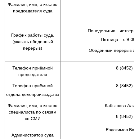
Фамилия, имя, отчество
председателя суда
Понедельник – четверг с
График работы суда,
Пятница – с 9-00 
(указать обеденный
перерыв)
Обеденный перерыв с 13
Телефон приёмной
8 (8452) 9
председателя
Телефон приёмной
8 (8452) 9
отдела делопроизводства
Фамилия, имя, отчество
Кабышева Алия 
специалиста по связям
8 (8452) 9
со СМИ
Евдокимов Вади
Администратор суда