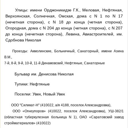
Улицы: имени Орджоникидзе Г.К., Меловая, Нефтяная,
Верхоянская, Солнечная, Омская, дома с N 1 по N 17
(нечетная сторона), с N 18 до конца (четная сторона),
Огородная, дома с N 204 до конца (четная сторона), с N 207
до конца (нечетная сторона), Левина, Авиастроителей, им.
Сдобнова Николая
Проезды: Акмолинские, Больничный, Санаторный, имени Азина
В.М.,
7-й, 8-й, 9-й, 10-й, 11-й Динамовский, Нефтяные, Санаторные
Бульвар им. Денисова Николая
Тупики: Нефтяные
Поселки: Увек, Новый Увек
ООО "Силикат-Н" (410022, а/я 4188, поселок Александровка),
ООО «Огнеупоров» (410022, поселок Александровка), УШ-382/1
(областная туберкулезная больница N 1), ОАО «Саратовский завод
стройматериалов» (410022)