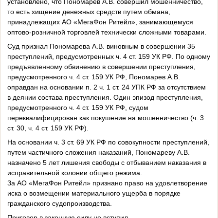
установлено, что Пономарев А.В. совершил мошенничество,
то есть хищение денежных средств путем обмана,
принадлежащих АО «МегаФон Ритейл», занимающемуся
оптово-розничной торговлей технически сложными товарами.
Суд признал Пономарева А.В. виновным в совершении 35
преступлений, предусмотренных ч. 4 ст. 159 УК РФ. По одному
предъявленному обвинению в совершении преступления,
предусмотренного ч. 4 ст. 159 УК РФ, Пономарев А.В.
оправдан на основании п. 2 ч. 1 ст. 24 УПК РФ за отсутствием
в деянии состава преступления. Один эпизод преступления,
предусмотренного ч. 4 ст. 159 УК РФ, судом
переквалифицирован как покушение на мошенничество (ч. 3
ст. 30, ч. 4 ст. 159 УК РФ).
На основании ч. 3 ст. 69 УК РФ по совокупности преступлений,
путем частичного сложения наказаний, Пономареву А.В.
назначено 5 лет лишения свободы с отбыванием наказания в
исправительной колонии общего режима.
За АО «МегаФон Ритейл» признано право на удовлетворение
иска о возмещении материального ущерба в порядке
гражданского судопроизводства.
Приговор в законную силу не вступил.