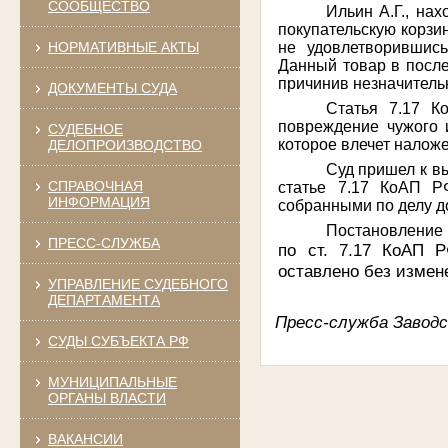
СООБЩЕСТВО
Ильин А.Г., на
покупательскую корзин
не удовлетворившись
НОРМАТИВНЫЕ АКТЫ
Данный товар в после
причинив незначитель
ДОКУМЕНТЫ СУДА
Статья 7.17 К
повреждение чужого 
СУДЕБНОЕ
которое влечет налож
ДЕЛОПРОИЗВОДСТВО
Суд пришел к в
СПРАВОЧНАЯ
статье 7.17 КоАП Р
ИНФОРМАЦИЯ
собранными по делу д
Постановление 
ПРЕСС-СЛУЖБА
по ст. 7.17 КоАП 
оставлено без измен
УПРАВЛЕНИЕ СУДЕБНОГО
ДЕПАРТАМЕНТА
Пресс-служба Заводск
СУДЫ СУБЪЕКТА РФ
МУНИЦИПАЛЬНЫЕ
ОРГАНЫ ВЛАСТИ
ВАКАНСИИ