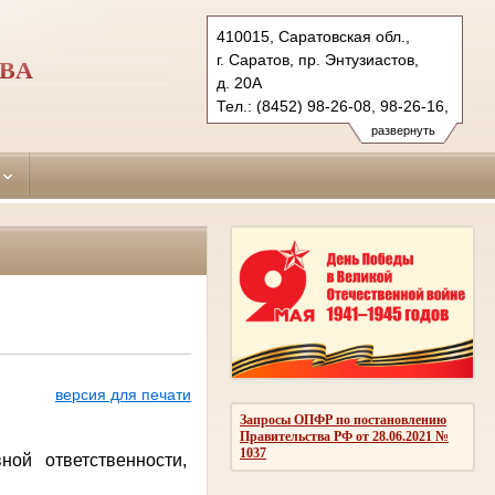
410015, Саратовская обл.,
г. Саратов, пр. Энтузиастов,
ОВА
д. 20А
Тел.: (8452) 98-26-08, 98-26-16,
98-26-13 (ф.)
развернуть
zavodskoi.sar@sudrf.ru
версия для печати
Запросы ОПФР по постановлению
Правительства РФ от 28.06.2021 №
1037
ой ответственности,