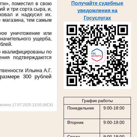
Получайте судебные
ти», поместил в свою
й и три сорта сыра, и,
уведомления на
ковал и надкусил их.
Госуслугах
е магазина, тем самым
ное уничтожение или
начительного ущерба,
блей.
но квалифицированы по
ения подтверждаются
твенности Ильина А.Г.
размере 300 рублей
График работы
менено 17.07.2025 13:50 (МСК)
Понедельник
9:00-18:00
Вторник
9:00-18:00
Среда
9:00-18:00