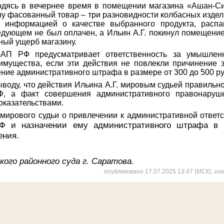
ходясь в вечернее время в помещении магазина «Ашан-Си
у фасованный товар – три разновидности колбасных издели
 информацией о качестве выбранного продукта, распа
дующем не был оплачен, а Ильин А.Г. покинул помещени
ный ущерб магазину.
оАП РФ предусматривает ответственность за умышлен
имущества, если эти действия не повлекли причинение з
ение административного штрафа в размере от 300 до 500 ру
ыводу, что действия Ильина А.Г. мировым судьей правиль
Ф, а факт совершения административного правонаруш
оказательствами.
мирового судьи о привлечении к административной ответс
РФ и назначении ему административного штрафа в 
ения.
ого районного суда г. Саратова.
опубликовано 17.07.2025 13:47 (МСК), из