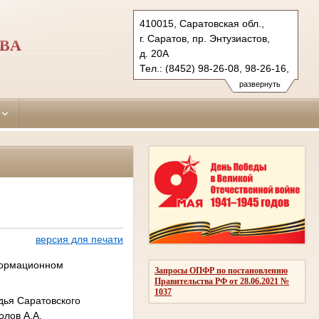
410015, Саратовская обл.,
г. Саратов, пр. Энтузиастов,
ОВА
д. 20А
Тел.: (8452) 98-26-08, 98-26-16,
98-26-13 (ф.)
развернуть
zavodskoi.sar@sudrf.ru
версия для печати
формационном
Запросы ОПФР по постановлению
Правительства РФ от 28.06.2021 №
1037
дья Саратовского
олов А.А.