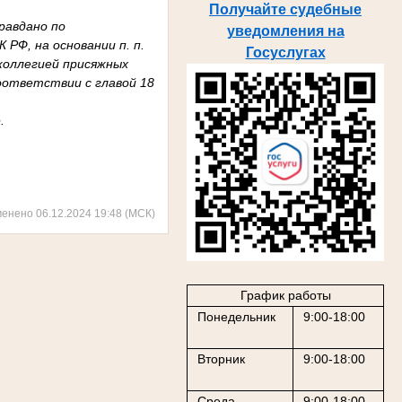
Получайте судебные
равдано по
уведомления на
 РФ, на основании п. п.
Госуслугах
 коллегией присяжных
оответствии с главой 18
.
менено 06.12.2024 19:48 (МСК)
График работы
Понедельник
9:00-18:00
Вторник
9:00-18:00
Среда
9:00-18:00