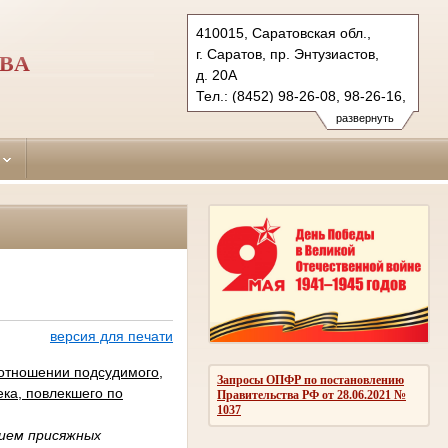
410015, Саратовская обл.,
г. Саратов, пр. Энтузиастов,
ОВА
д. 20А
Тел.: (8452) 98-26-08, 98-26-16,
98-26-13 (ф.)
развернуть
zavodskoi.sar@sudrf.ru
версия для печати
 отношении подсудимого,
Запросы ОПФР по постановлению
ка, повлекшего по
Правительства РФ от 28.06.2021 №
1037
тием присяжных