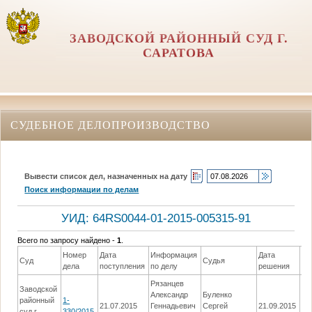
ЗАВОДСКОЙ РАЙОННЫЙ СУД Г.
САРАТОВА
СУДЕБНОЕ ДЕЛОПРОИЗВОДСТВО
Вывести список дел, назначенных на дату
Поиск информации по делам
УИД: 64RS0044-01-2015-005315-91
Всего по запросу найдено -
1
.
Номер
Дата
Информация
Дата
Суд
Судья
Ре
дела
поступления
по делу
решения
Рязанцев
Заводской
Александр
Буленко
районный
1-
Вы
21.07.2015
Геннадьевич
Сергей
21.09.2015
суд г.
330/2015
П