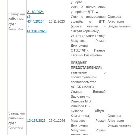
ущерба →
Иски о возмещении
2-182/2024
ущерба от ДТП →
Заводской
(2-
Иски о возмещении
Орехова
районный
4344/2023;)
16.11.2023
ущерба от ДТП
Анастасия
суд г.
~
(кроме увечий и
Владиславовна
Саратова
М-3949/2023
смерти кормильца)
ИСТЕЦ(ЗАЯВИТЕЛЬ):
Макурков Роман
Дмитриевич
ОТВЕТЧИК: Иванов
Евгений Васильевич
ПРЕДМЕТ
ПРЕДСТАВЛЕНИЯ:
заявление о
процессуальном
правопреемстве
АО СК «МАКС»;
Иванов Евгений
Васильевич;
Иванова М.В.;
Иванова Р.В.;
Кукаева Айгуль
Заводской
Камзатовна;
Орехова
районный
13-167/2026
29.01.2026
Макурков Роман
Анастасия
суд г.
Дмитриевич;
Владиславовна
Саратова
Макурков Роман