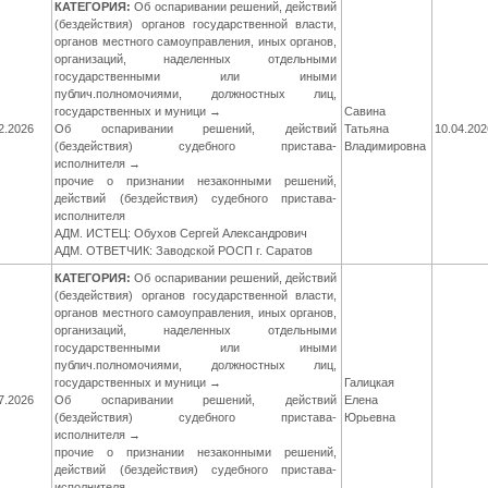
КАТЕГОРИЯ:
Об оспаривании решений, действий
(бездействия) органов государственной власти,
органов местного самоуправления, иных органов,
организаций, наделенных отдельными
государственными или иными
публич.полномочиями, должностных лиц,
государственных и муници →
Савина
2.2026
Об оспаривании решений, действий
Татьяна
10.04.202
(бездействия) судебного пристава-
Владимировна
исполнителя →
прочие о признании незаконными решений,
действий (бездействия) судебного пристава-
исполнителя
АДМ. ИСТЕЦ: Обухов Сергей Александрович
АДМ. ОТВЕТЧИК: Заводской РОСП г. Саратов
КАТЕГОРИЯ:
Об оспаривании решений, действий
(бездействия) органов государственной власти,
органов местного самоуправления, иных органов,
организаций, наделенных отдельными
государственными или иными
публич.полномочиями, должностных лиц,
государственных и муници →
Галицкая
7.2026
Об оспаривании решений, действий
Елена
(бездействия) судебного пристава-
Юрьевна
исполнителя →
прочие о признании незаконными решений,
действий (бездействия) судебного пристава-
исполнителя