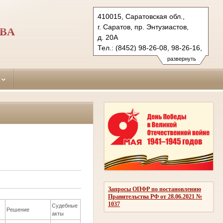
410015, Саратовская обл.,
г. Саратов, пр. Энтузиастов,
ОВА
д. 20А
Тел.: (8452) 98-26-08, 98-26-16,
98-26-13 (ф.)
развернуть
zavodskoi.sar@sudrf.ru
Запросы ОПФР по постановлению
Правительства РФ от 28.06.2021 №
1037
Судебные
Решение
акты