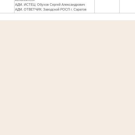
АДМ. ИСТЕЦ: Обухов Сергей Александрович
АДМ. ОТВЕТЧИК: Заводской РОСП г. Саратов